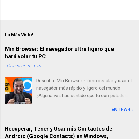
Lo Más Visto!
Min Browser: El navegador ultra ligero que
hará volar tu PC
-
diciembre 19, 2025
Descubre Min Browser: Cómo instalar y usar el
navegador más rápido y ligero del mundo
¿Alguna vez has sentido que tu computadora
se pone lenta solo por abrir un par de pestañas
ENTRAR »
en internet? A mí me pasaba todo el tiempo.
Por eso, en mi búsqueda por encontrar una
solución, descubrí Min Browser, un navegador
Recuperar, Tener y Usar mis Contactos de
"ultra-ligero" que ha cambiado por completo mi
Android (Google Contacts) en Windows,