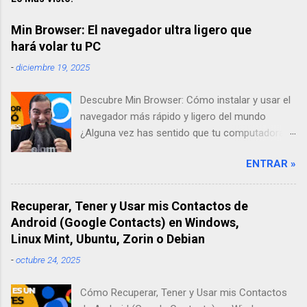
Min Browser: El navegador ultra ligero que
hará volar tu PC
-
diciembre 19, 2025
Descubre Min Browser: Cómo instalar y usar el
navegador más rápido y ligero del mundo
¿Alguna vez has sentido que tu computadora
se pone lenta solo por abrir un par de pestañas
ENTRAR »
en internet? A mí me pasaba todo el tiempo.
Por eso, en mi búsqueda por encontrar una
solución, descubrí Min Browser, un navegador
Recuperar, Tener y Usar mis Contactos de
"ultra-ligero" que ha cambiado por completo mi
Android (Google Contacts) en Windows,
forma de trabajar. En este artículo, te contaré
Linux Mint, Ubuntu, Zorin o Debian
mi experiencia probándolo y te enseñaré paso
-
octubre 24, 2025
a paso cómo instalarlo desde su sitio oficial.
Descargar Navegador Min Web Oficial ¿Qué es
Cómo Recuperar, Tener y Usar mis Contactos
Min Browser y por qué deberías darle una