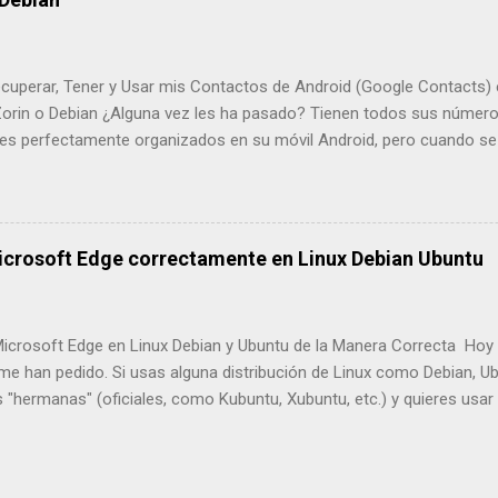
racciones, anuncios y funciones pesadas que no usas; lo que queda 
ó es su velocidad. Al no cargar procesos innecesarios, las páginas a
uperar, Tener y Usar mis Contactos de Android (Google Contacts) 
Zorin o Debian ¿Alguna vez les ha pasado? Tienen todos sus número
nes perfectamente organizados en su móvil Android, pero cuando se s
ra (el PC), parece que esa información está en otro planeta. Neces
alguien desde la compu, y tienes que estar mirando el móvil a cada ra
 Tengo mi móvil Android, pero en mi casa uso Windows 11 y en el 
nux Mint y Ubuntu. Pensaba que era complicadísimo tener mi agenda 
icrosoft Edge correctamente en Linux Debian Ubuntu
 Descargar Web Apps Manager de Linux Mint:
ackages.linuxmint.com/pool/main/w/webapp-manager/ Nota Importan
s de Linux Mint ya vienen con Web Apps Manager instalado por defec
Microsoft Edge en Linux Debian y Ubuntu de la Manera Correcta Hoy 
iones basadas en Debian deben descargar el paquete .deb ...
e han pedido. Si usas alguna distribución de Linux como Debian, Ub
 "hermanas" (oficiales, como Kubuntu, Xubuntu, etc.) y quieres usar
tás en el lugar correcto! Microsoft Edge en Linux: Cómo Instalarlo 
ficiales (¡Fácil!) Por mucho tiempo, instalar Edge en Linux podía se
ue no funcionaban bien o que no eran oficiales. Pero eso ha cambia