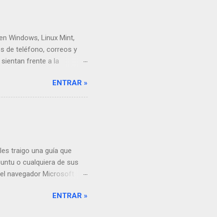
es Min. Lo que más me
parecen casi de...
en Windows, Linux Mint,
s de teléfono, correos y
ientan frente a la
itas enviar un correo o
ENTRAR »
to. ¡Es frustrante! Yo pasé
trabajo me muevo mucho
sincronizada en todos
te: Las versiones
to, para las demás
les traigo una guía que
untu o cualquiera de sus
 el navegador Microsoft
Correctamente en Ubuntu y
ENTRAR »
r un dolor de cabeza, con
do. En este artículo, les