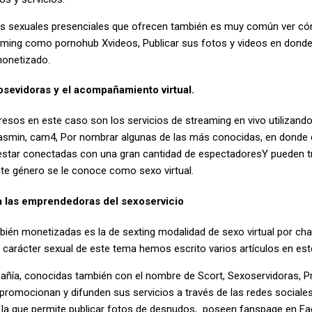
ios sexuales presenciales que ofrecen también es muy común ver có
aming como pornohub Xvideos, Publicar sus fotos y videos en dond
monetizado.
osevidoras y el acompañamiento virtual.
resos en este caso son los servicios de streaming en vivo utilizan
eJasmin, cam4, Por nombrar algunas de las más conocidas, en donde
estar conectadas con una gran cantidad de espectadoresY pueden t
ste género se le conoce como sexo virtual.
 las emprendedoras del sexoservicio
bién monetizadas es la de sexting modalidad de sexo virtual por c
carácter sexual de este tema hemos escrito varios artículos en est
ñía, conocidas también con el nombre de Scort, Sexoservidoras, Pros
 promocionan y difunden sus servicios a través de las redes social
 la que permite publicar fotos de desnudos, poseen fanspage en F