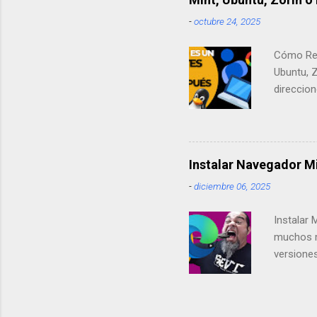
las dist
-
octubre 24, 2025
sorprendi
Cómo Rec
Ubuntu, 
direccio
computado
llamar a 
por eso.
entre Li
Instalar Navegador M
lados. ▶
-
diciembre 06, 2025
http://p
reciente
Instalar 
distribuc
muchos m
versiones
Edge, ¡es
Sabores O
métodos q