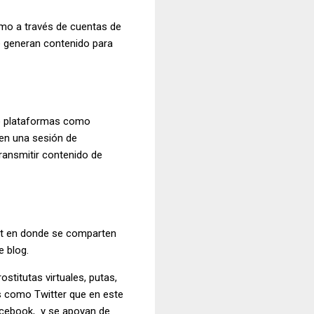
mo a través de cuentas de
e generan contenido para
do plataformas como
 en una sesión de
ransmitir contenido de
hat en donde se comparten
e blog.
titutas virtuales, putas,
es como Twitter que en este
acebook, y se apoyan de