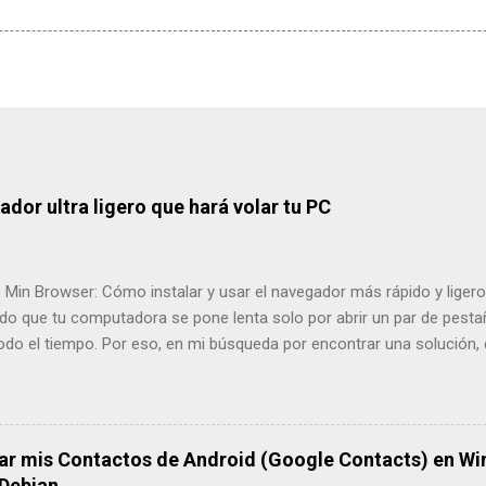
ador ultra ligero que hará volar tu PC
 Min Browser: Cómo instalar y usar el navegador más rápido y liger
do que tu computadora se pone lenta solo por abrir un par de pesta
do el tiempo. Por eso, en mi búsqueda por encontrar una solución, 
 "ultra-ligero" que ha cambiado por completo mi forma de trabajar. E
encia probándolo y te enseñaré paso a paso cómo instalarlo desde su
r Min Web Oficial ¿Qué es Min Browser y por qué deberías darle un
os la palabra "navegador", siempre pensamos en los de siempre. S
sar mis Contactos de Android (Google Contacts) en Wi
. Es un navegador de código abierto diseñado para ser minimalista. 
 Debian