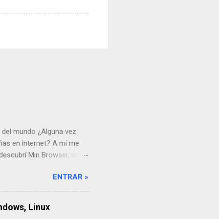
o del mundo ¿Alguna vez
ñas en internet? A mí me
descubrí Min Browser, un
n este artículo, te contaré
ENTRAR »
 sitio oficial. Descargar
a oportunidad? Cuando
in embargo, Min es
ndows, Linux
Imagina que quitas todas