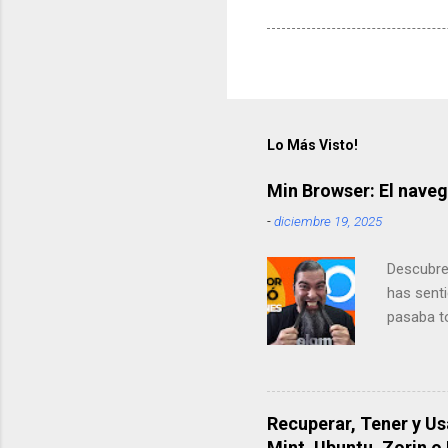
Lo Más Visto!
Min Browser: El naveg
-
diciembre 19, 2025
Descubre
has senti
pasaba to
navegador
mi experi
Navegado
escucham
Recuperar, Tener y U
diferente
Mint, Ubuntu, Zorin o