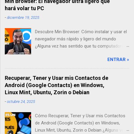
Min Browser: El navegador ultra ligero que
hará volar tu PC
-
diciembre 19, 2025
Descubre Min Browser: Cómo instalar y usar el
navegador más rápido y ligero del mundo
¿Alguna vez has sentido que tu computadora
se pone lenta solo por abrir un par de pestañas
ENTRAR »
en internet? A mí me pasaba todo el tiempo.
Por eso, en mi búsqueda por encontrar una
solución, descubrí Min Browser, un navegador
Recuperar, Tener y Usar mis Contactos de
"ultra-ligero" que ha cambiado por completo mi
Android (Google Contacts) en Windows,
forma de trabajar. En este artículo, te contaré
Linux Mint, Ubuntu, Zorin o Debian
mi experiencia probándolo y te enseñaré paso
-
octubre 24, 2025
a paso cómo instalarlo desde su sitio oficial.
Descargar Navegador Min Web Oficial ¿Qué es
Cómo Recuperar, Tener y Usar mis Contactos
Min Browser y por qué deberías darle una
de Android (Google Contacts) en Windows,
oportunidad? Cuando escuchamos la palabra
Linux Mint, Ubuntu, Zorin o Debian ¿Alguna vez
"navegador", siempre pensamos en los de