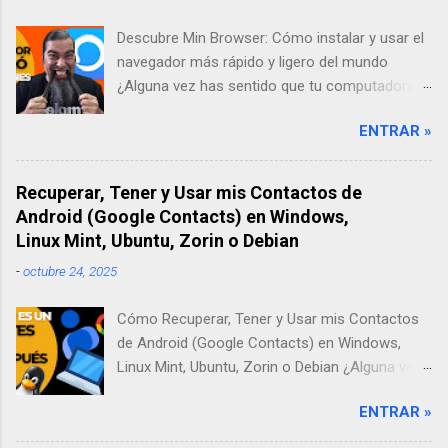
Descubre Min Browser: Cómo instalar y usar el
navegador más rápido y ligero del mundo
¿Alguna vez has sentido que tu computadora
se pone lenta solo por abrir un par de pestañas
ENTRAR »
en internet? A mí me pasaba todo el tiempo.
Por eso, en mi búsqueda por encontrar una
solución, descubrí Min Browser, un navegador
Recuperar, Tener y Usar mis Contactos de
"ultra-ligero" que ha cambiado por completo mi
Android (Google Contacts) en Windows,
forma de trabajar. En este artículo, te contaré
Linux Mint, Ubuntu, Zorin o Debian
mi experiencia probándolo y te enseñaré paso
-
octubre 24, 2025
a paso cómo instalarlo desde su sitio oficial.
Descargar Navegador Min Web Oficial ¿Qué es
Cómo Recuperar, Tener y Usar mis Contactos
Min Browser y por qué deberías darle una
de Android (Google Contacts) en Windows,
oportunidad? Cuando escuchamos la palabra
Linux Mint, Ubuntu, Zorin o Debian ¿Alguna vez
"navegador", siempre pensamos en los de
les ha pasado? Tienen todos sus números de
siempre. Sin embargo, Min es diferente. Es un
ENTRAR »
teléfono, correos y direcciones perfectamente
navegador de código abierto diseñado para ser
organizados en su móvil Android, pero cuando
minimalista. Imagina que quitas todas las