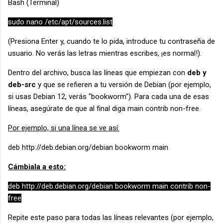
Bash (Terminal)
sudo nano /etc/apt/sources.list
(Presiona Enter y, cuando te lo pida, introduce tu contraseña de
usuario. No verás las letras mientras escribes, ¡es normal!).
Dentro del archivo, busca las líneas que empiezan con
deb y
deb-src
y que se refieren a tu versión de Debian (por ejemplo,
si usas Debian 12, verás "bookworm"). Para cada una de esas
líneas, asegúrate de que al final diga main contrib non-free.
Por ejemplo, si una línea se ve así:
deb http://deb.debian.org/debian bookworm main
Cámbiala a esto:
deb http://deb.debian.org/debian bookworm main contrib non-
free
Repite este paso para todas las líneas relevantes (por ejemplo,