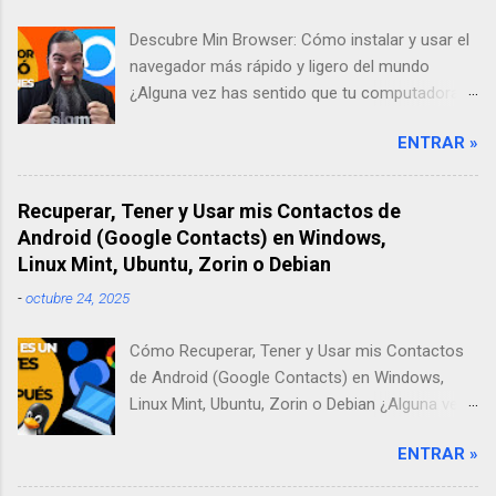
Descubre Min Browser: Cómo instalar y usar el
navegador más rápido y ligero del mundo
¿Alguna vez has sentido que tu computadora
se pone lenta solo por abrir un par de pestañas
ENTRAR »
en internet? A mí me pasaba todo el tiempo.
Por eso, en mi búsqueda por encontrar una
solución, descubrí Min Browser, un navegador
Recuperar, Tener y Usar mis Contactos de
"ultra-ligero" que ha cambiado por completo mi
Android (Google Contacts) en Windows,
forma de trabajar. En este artículo, te contaré
Linux Mint, Ubuntu, Zorin o Debian
mi experiencia probándolo y te enseñaré paso
-
octubre 24, 2025
a paso cómo instalarlo desde su sitio oficial.
Descargar Navegador Min Web Oficial ¿Qué es
Cómo Recuperar, Tener y Usar mis Contactos
Min Browser y por qué deberías darle una
de Android (Google Contacts) en Windows,
oportunidad? Cuando escuchamos la palabra
Linux Mint, Ubuntu, Zorin o Debian ¿Alguna vez
"navegador", siempre pensamos en los de
les ha pasado? Tienen todos sus números de
siempre. Sin embargo, Min es diferente. Es un
ENTRAR »
teléfono, correos y direcciones perfectamente
navegador de código abierto diseñado para ser
organizados en su móvil Android, pero cuando
minimalista. Imagina que quitas todas las