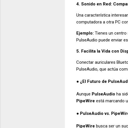
4. Sonido en Red: Compar
Una característica interesan
computadora a otra PC con 
Ejemplo:
Tienes un centro m
PulseAudio puede enviar es
5. Facilita la Vida con D
Conectar auriculares Bluet
PulseAudio, que actúa como
● ¿El Futuro de PulseAud
Aunque
PulseAudio
ha sid
PipeWire
está marcando u
● PulseAudio vs. PipeWire
PipeWire
busca ser un suc