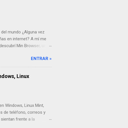
o del mundo ¿Alguna vez
ñas en internet? A mí me
descubrí Min Browser, un
n este artículo, te contaré
ENTRAR »
 sitio oficial. Descargar
a oportunidad? Cuando
in embargo, Min es
ndows, Linux
Imagina que quitas todas
es Min. Lo que más me
parecen casi de...
en Windows, Linux Mint,
s de teléfono, correos y
ientan frente a la
itas enviar un correo o