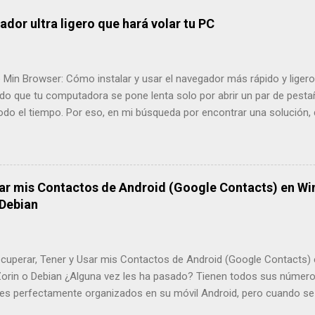
ador ultra ligero que hará volar tu PC
 Min Browser: Cómo instalar y usar el navegador más rápido y liger
do que tu computadora se pone lenta solo por abrir un par de pesta
do el tiempo. Por eso, en mi búsqueda por encontrar una solución, 
 "ultra-ligero" que ha cambiado por completo mi forma de trabajar. E
encia probándolo y te enseñaré paso a paso cómo instalarlo desde su
r Min Web Oficial ¿Qué es Min Browser y por qué deberías darle un
os la palabra "navegador", siempre pensamos en los de siempre. S
sar mis Contactos de Android (Google Contacts) en Wi
. Es un navegador de código abierto diseñado para ser minimalista. 
 Debian
racciones, anuncios y funciones pesadas que no usas; lo que queda 
ó es su velocidad. Al no cargar procesos innecesarios, las páginas a
uperar, Tener y Usar mis Contactos de Android (Google Contacts) 
Zorin o Debian ¿Alguna vez les ha pasado? Tienen todos sus número
nes perfectamente organizados en su móvil Android, pero cuando se s
ra (el PC), parece que esa información está en otro planeta. Neces