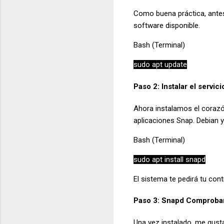
Como buena práctica, antes
software disponible.
Bash (Terminal)
sudo apt update
Paso 2: Instalar el servic
Ahora instalamos el corazó
aplicaciones Snap. Debian y
Bash (Terminal)
sudo apt install snapd
El sistema te pedirá tu cont
Paso 3: Snapd Comproba
Una vez instalado, me gust