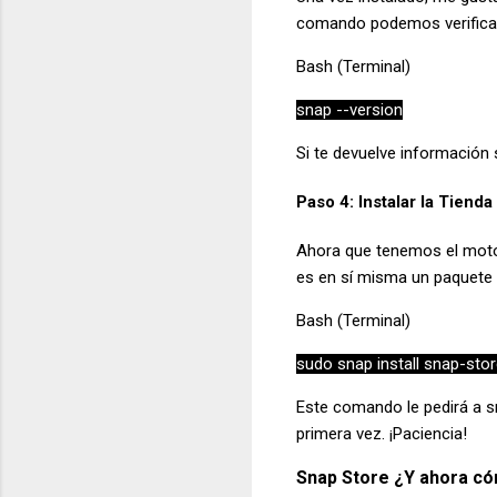
comando podemos verificar 
Bash (Terminal)
snap --version
Si te devuelve información 
Paso 4: Instalar la Tiend
Ahora que tenemos el motor,
es en sí misma un paquete S
Bash (Terminal)
sudo snap install snap-sto
Este comando le pedirá a sn
primera vez. ¡Paciencia!
Snap Store ¿Y ahora cóm