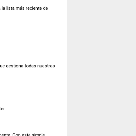
la lista más reciente de
que gestiona todas nuestras
:
er.
mente. Con este simple