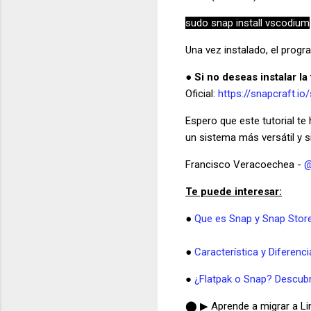
sudo snap install vscodium
Una vez instalado, el progr
●
Si no deseas instalar l
Oficial:
https://snapcraft.io
Espero que este tutorial te
un sistema más versátil y s
Francisco Veracoechea -
@
Te puede interesar:
●
Que es Snap y Snap Store:
●
Característica y Diferenc
¿Flatpak o Snap? Descubr
●
⬤ ▶ Aprende a migrar a Linu