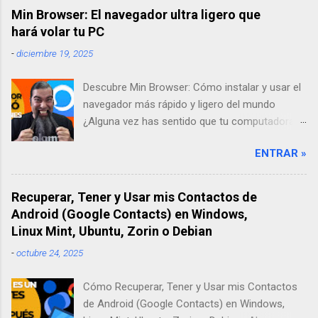
Min Browser: El navegador ultra ligero que
hará volar tu PC
-
diciembre 19, 2025
Descubre Min Browser: Cómo instalar y usar el
navegador más rápido y ligero del mundo
¿Alguna vez has sentido que tu computadora
se pone lenta solo por abrir un par de pestañas
ENTRAR »
en internet? A mí me pasaba todo el tiempo.
Por eso, en mi búsqueda por encontrar una
solución, descubrí Min Browser, un navegador
Recuperar, Tener y Usar mis Contactos de
"ultra-ligero" que ha cambiado por completo mi
Android (Google Contacts) en Windows,
forma de trabajar. En este artículo, te contaré
Linux Mint, Ubuntu, Zorin o Debian
mi experiencia probándolo y te enseñaré paso
-
octubre 24, 2025
a paso cómo instalarlo desde su sitio oficial.
Descargar Navegador Min Web Oficial ¿Qué es
Cómo Recuperar, Tener y Usar mis Contactos
Min Browser y por qué deberías darle una
de Android (Google Contacts) en Windows,
oportunidad? Cuando escuchamos la palabra