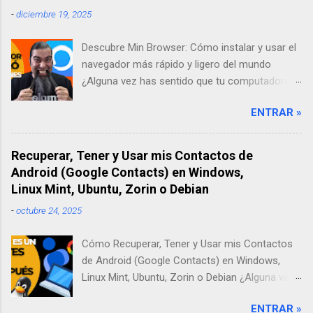
-
diciembre 19, 2025
Descubre Min Browser: Cómo instalar y usar el
navegador más rápido y ligero del mundo
¿Alguna vez has sentido que tu computadora
se pone lenta solo por abrir un par de pestañas
ENTRAR »
en internet? A mí me pasaba todo el tiempo.
Por eso, en mi búsqueda por encontrar una
solución, descubrí Min Browser, un navegador
Recuperar, Tener y Usar mis Contactos de
"ultra-ligero" que ha cambiado por completo mi
Android (Google Contacts) en Windows,
forma de trabajar. En este artículo, te contaré
Linux Mint, Ubuntu, Zorin o Debian
mi experiencia probándolo y te enseñaré paso
-
octubre 24, 2025
a paso cómo instalarlo desde su sitio oficial.
Descargar Navegador Min Web Oficial ¿Qué es
Cómo Recuperar, Tener y Usar mis Contactos
Min Browser y por qué deberías darle una
de Android (Google Contacts) en Windows,
oportunidad? Cuando escuchamos la palabra
Linux Mint, Ubuntu, Zorin o Debian ¿Alguna vez
"navegador", siempre pensamos en los de
les ha pasado? Tienen todos sus números de
siempre. Sin embargo, Min es diferente. Es un
ENTRAR »
teléfono, correos y direcciones perfectamente