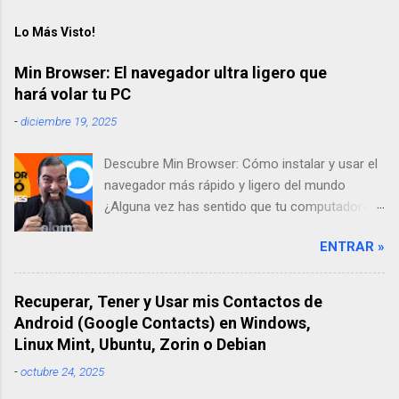
Lo Más Visto!
Min Browser: El navegador ultra ligero que
hará volar tu PC
-
diciembre 19, 2025
Descubre Min Browser: Cómo instalar y usar el
navegador más rápido y ligero del mundo
¿Alguna vez has sentido que tu computadora
se pone lenta solo por abrir un par de pestañas
ENTRAR »
en internet? A mí me pasaba todo el tiempo.
Por eso, en mi búsqueda por encontrar una
solución, descubrí Min Browser, un navegador
Recuperar, Tener y Usar mis Contactos de
"ultra-ligero" que ha cambiado por completo mi
Android (Google Contacts) en Windows,
forma de trabajar. En este artículo, te contaré
Linux Mint, Ubuntu, Zorin o Debian
mi experiencia probándolo y te enseñaré paso
-
octubre 24, 2025
a paso cómo instalarlo desde su sitio oficial.
Descargar Navegador Min Web Oficial ¿Qué es